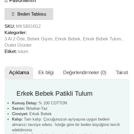
Favorilerim
Beden Tablosu
SKU:
MKSBG/012
Kategoriler:
3 Al 2 Öde
,
Bebek Giyim
,
Erkek Bebek
,
Erkek Bebek Tulum
,
Outlet Ürünler
Etiket:
tulum
Açıklama
Ek bilgi
Değerlendirmeler (0)
Taksit S
Erkek Bebek Patikli Tulum
Kumaş Detay:
% 100 COTTON
Sezon:
İlkbahar-Yaz
Cinsiyet:
Erkek Bebek
Kalıp:
Tam kalıp. Çocuğunuzun ay/yaşına uygun bedeni
almanızı tavsiye ederiz. İsteğe göre bir beden büyüğünü tercih
edebilirsiniz.