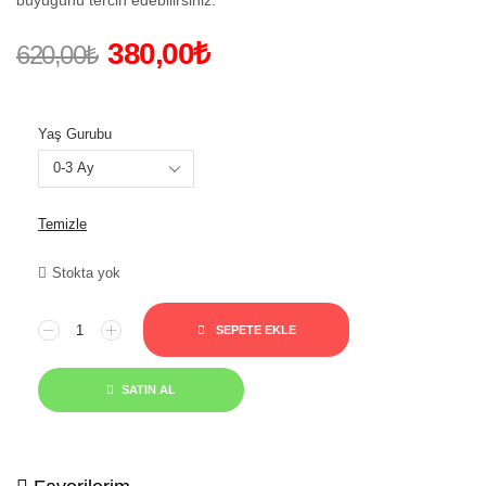
büyüğünü tercih edebilirsiniz.
380,00
₺
620,00
₺
Yaş Gurubu
Temizle
Stokta yok
SEPETE EKLE
SATIN AL