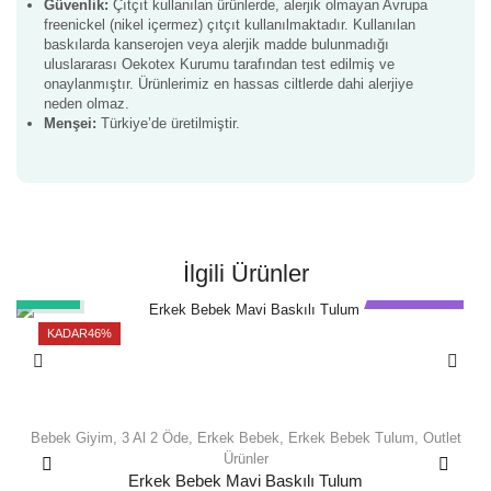
Güvenlik:
Çıtçıt kullanılan ürünlerde, alerjik olmayan Avrupa
freenickel (nikel içermez) çıtçıt kullanılmaktadır. Kullanılan
baskılarda kanserojen veya alerjik madde bulunmadığı
uluslararası Oekotex Kurumu tarafından test edilmiş ve
onaylanmıştır. Ürünlerimiz en hassas ciltlerde dahi alerjiye
neden olmaz.
Menşei:
Türkiye’de üretilmiştir.
İlgili Ürünler
46%
3 Al 2 Öde
KADAR
46%
Bebek Giyim
,
3 Al 2 Öde
,
Erkek Bebek
,
Erkek Bebek Tulum
,
Outlet
Ürünler
Erkek Bebek Mavi Baskılı Tulum