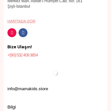
Merkez Mah. Abide-i Hürriyet Cad. No: 161
Şişli-İstanbul
HARITADA GÖR
Bize Ulaşın!
+(90) 532 409 3654
info@mamakids.store
Bilgi