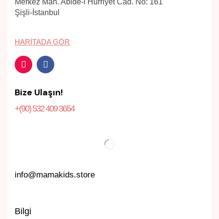
Merkez Mah. Abide-i Hürriyet Cad. No: 161
Şişli-İstanbul
HARITADA GÖR
Bize Ulaşın!
+(90) 532 409 3654
info@mamakids.store
Bilgi