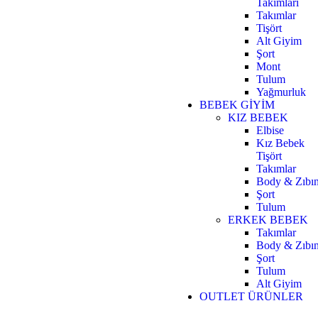
Takımları
Takımlar
Tişört
Alt Giyim
Şort
Mont
Tulum
Yağmurluk
BEBEK GİYİM
KIZ BEBEK
Elbise
Kız Bebek
Tişört
Takımlar
Body & Zıbı
Şort
Tulum
ERKEK BEBEK
Takımlar
Body & Zıbı
Şort
Tulum
Alt Giyim
OUTLET ÜRÜNLER