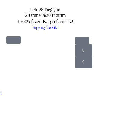
İade & Değişim
2.Ürüne %20 İndirim
1500₺ Üzeri Kargo Ücretsiz!
Sipariş Takibi
0
0
t