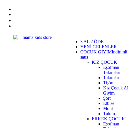
3 AL 2 ÖDE
YENİ GELENLER
ÇOCUK GİYİM
Indirimli
satış
KIZ ÇOCUK
Eşofman
Takımları
Takımlar
Tişört
Kız Çocuk Al
Giyim
Şort
Elbise
Mont
Tulum
ERKEK ÇOCUK
Eşofman