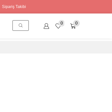
Sipariş Takibi
0
0