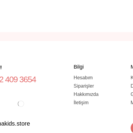
!
Bilgi
32 409 3654
Hesabım
K
Siparişler
D
Hakkımızda
G
İletişim
M
kids.store