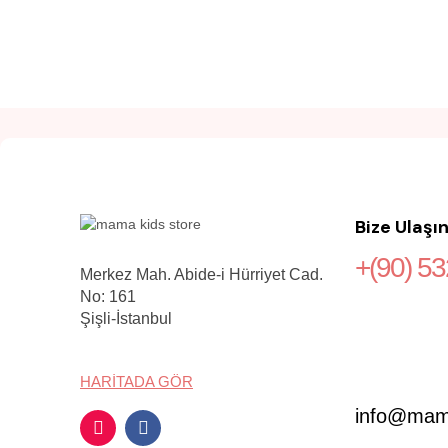
Bize Ulaşın
+(90) 5
Merkez Mah. Abide-i Hürriyet Cad.
No: 161
Şişli-İstanbul
HARITADA GÖR
info@mama