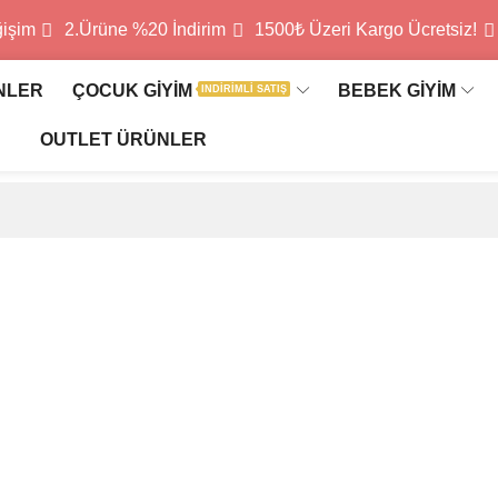
ğişim
2.Ürüne %20 İndirim
1500₺ Üzeri Kargo Ücretsiz!
NLER
ÇOCUK GİYİM
BEBEK GİYİM
INDIRIMLI SATIŞ
OUTLET ÜRÜNLER