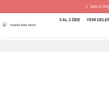
İade & De
3 AL 2 ÖDE
YENİ GELE