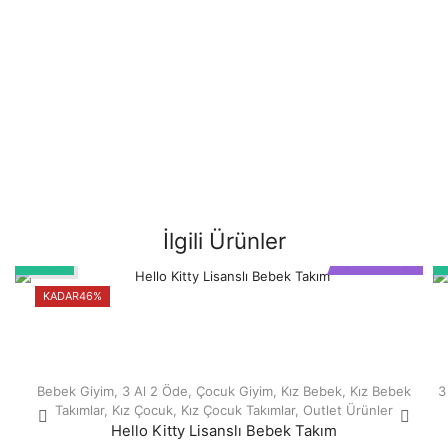
İlgili Ürünler
46%
3 Al 2 Öde
KADAR
46%
Bebek Giyim
,
3 Al 2 Öde
,
Çocuk Giyim
,
Kız Bebek
,
Kız Bebek
3
Takımlar
,
Kız Çocuk
,
Kız Çocuk Takımlar
,
Outlet Ürünler
Hello Kitty Lisanslı Bebek Takım